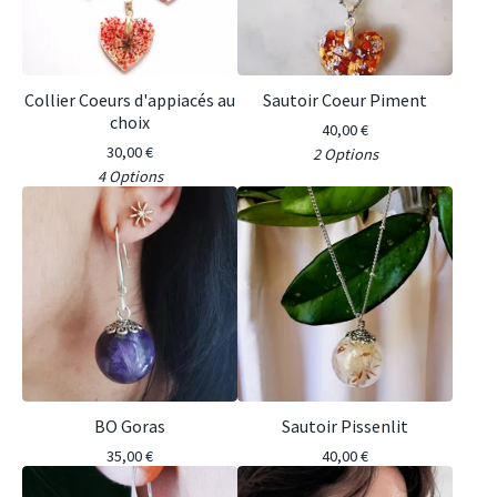
Collier Coeurs d'appiacés au
Sautoir Coeur Piment
choix
40,00
€
30,00
€
2 Options
4 Options
BO Goras
Sautoir Pissenlit
35,00
€
40,00
€