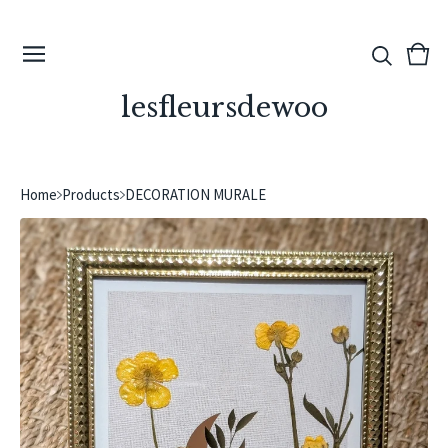
View
0
cart
ite
lesfleursdewoo
Home
Products
DECORATION MURALE