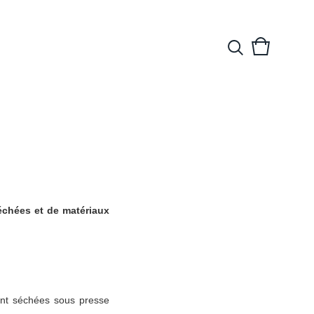
View
0
cart
items
échées et de matériaux 
ont séchées sous presse 