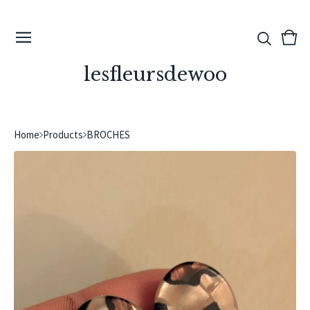
View
0
cart
ite
lesfleursdewoo
Home
Products
BROCHES