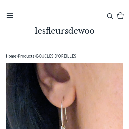
View
0
cart
ite
lesfleursdewoo
Home
Products
BOUCLES D'OREILLES