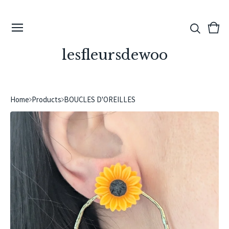
View
0
cart
ite
lesfleursdewoo
Home
Products
BOUCLES D'OREILLES