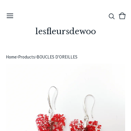
View
0
cart
ite
lesfleursdewoo
Home
Products
BOUCLES D'OREILLES